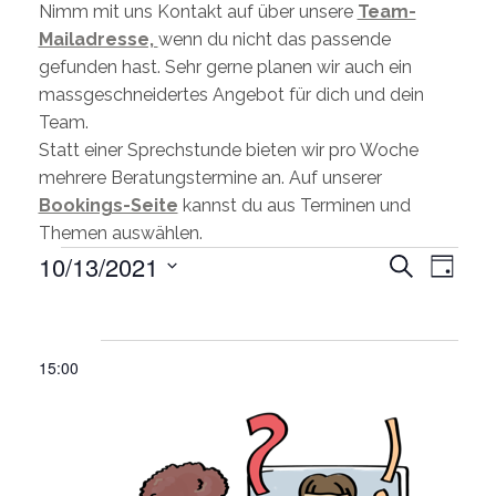
Nimm mit uns Kontakt auf über unsere
Team-
Mailadresse,
wenn du nicht das passende
gefunden hast. Sehr gerne planen wir auch ein
massgeschneidertes Angebot für dich und dein
Team.
Statt einer Sprechstunde bieten wir pro Woche
mehrere Beratungstermine an. Auf unserer
Bookings-Seite
kannst du aus Terminen und
Themen auswählen.
Veran
10/13/2021
Suche
Tag
Ansic
Wählen
Veranstaltungen
Veransta
Sie
Such-
das
for
und
15:00
Datum
Ansichten
13.
aus.
Oktober