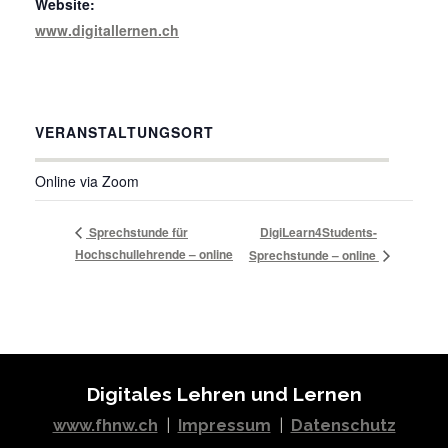
Website:
www.digitallernen.ch
VERANSTALTUNGSORT
Online via Zoom
Sprechstunde für
DigiLearn4Students-
Hochschullehrende – online
Sprechstunde – online
Digitales Lehren und Lernen
www.fhnw.ch
|
Impressum
|
Datenschutz