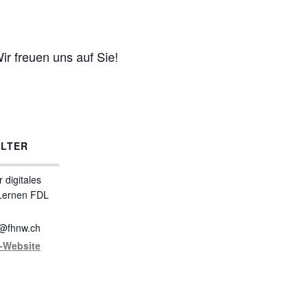
ir freuen uns auf Sie!
LTER
r digitales
Lernen FDL
h@fhnw.ch
r-Website