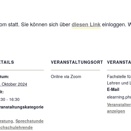
om statt. Sie können sich über
einloggen. W
diesen Link
ETAILS
VERANSTALTUNGSORT
VERANSTA
tum:
Online via Zoom
Fachstelle fü
Lehren und 
. Oktober 2024
E-Mail
it:
elearning.p
:30 - 16:30
Veranstalte
ranstaltungskategorie
anzeigen
ratung
,
Sprechstunde
chschulehrende