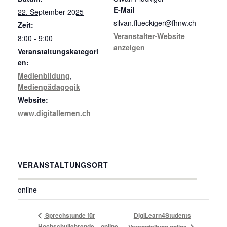
E-Mail
22. September 2025
silvan.flueckiger@fhnw.ch
Zeit:
Veranstalter-Website
8:00 - 9:00
anzeigen
Veranstaltungskategori
en:
Medienbildung
,
Medienpädagogik
Website:
www.digitallernen.ch
VERANSTALTUNGSORT
online
Sprechstunde für
DigiLearn4Students
Hochschullehrende – online
Veranstaltung online