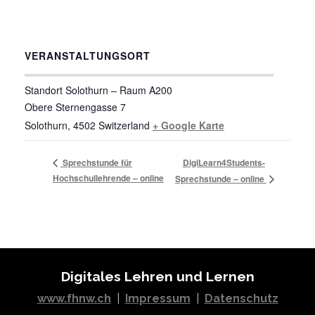
VERANSTALTUNGSORT
Standort Solothurn – Raum A200
Obere Sternengasse 7
Solothurn
,
4502
Switzerland
+ Google Karte
Sprechstunde für
DigiLearn4Students-
Hochschullehrende – online
Sprechstunde – online
Digitales Lehren und Lernen
www.fhnw.ch
|
Impressum
|
Datenschutz