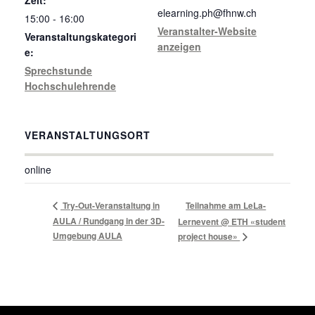
elearning.ph@fhnw.ch
15:00 - 16:00
Veranstalter-Website
Veranstaltungskategori
anzeigen
e:
Sprechstunde
Hochschulehrende
VERANSTALTUNGSORT
online
Try-Out-Veranstaltung in
Teilnahme am LeLa-
AULA / Rundgang in der 3D-
Lernevent @ ETH «student
Umgebung AULA
project house»