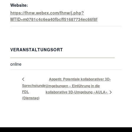
Website:
https://fhnw.webex.com/fhnw/j.php?
MTID=m0781c4c6ea40fbcff51687734ec66f8f
VERANSTALTUNGSORT
online
Appetit: Potentiale kollaborativer 3D-
Sprechstunde
Umgebungen – Einführung in die
FDL
kollaborative 3D-Umgebung «AULA»
(Dienstag)