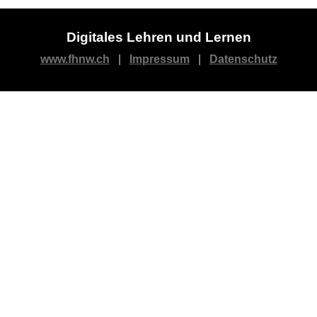
Digitales Lehren und Lernen
www.fhnw.ch
|
Impressum
|
Datenschutz