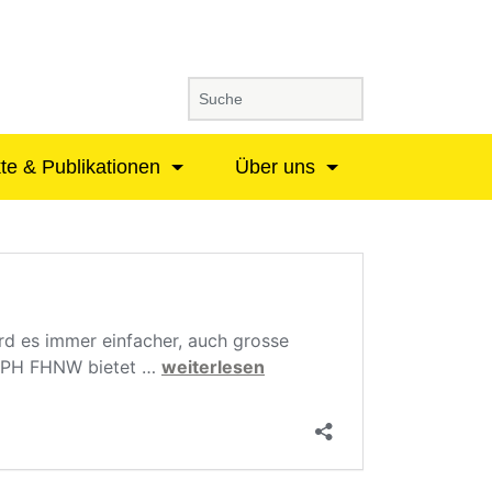
kte & Publikationen
Über uns
d es immer einfacher, auch grosse
Forschen
er PH FHNW bietet …
weiterlesen