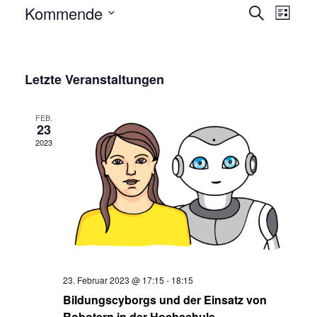
Veran
Kommende
Suche
Liste
Ansic
Wählen
Veransta
Sie
Such-
das
Letzte Veranstaltungen
und
Datum
Ansichten
aus.
FEB.
23
2023
23. Februar 2023 @ 17:15
-
18:15
Bildungscyborgs und der Einsatz von
Robotern in der Hochschule