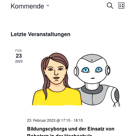
Veran
Kommende
Suche
Liste
Ansic
Wählen
Veransta
Sie
Such-
das
Letzte Veranstaltungen
und
Datum
Ansichten
aus.
FEB.
23
2023
23. Februar 2023 @ 17:15
-
18:15
Bildungscyborgs und der Einsatz von
Robotern in der Hochschule