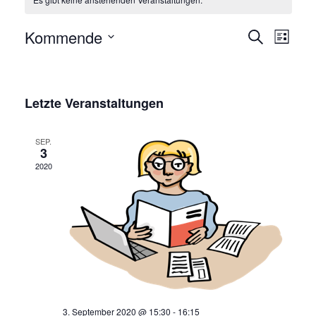
Veran
Kommende
Suche
Liste
Ansic
Wählen
Veransta
Sie
Such-
das
Letzte Veranstaltungen
und
Datum
Ansichten
aus.
SEP.
3
2020
3. September 2020 @ 15:30
-
16:15