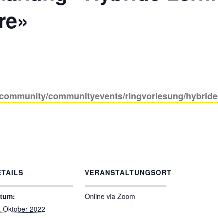
re»
g/community/communityevents/ringvorlesung/hybride-
ETAILS
VERANSTALTUNGSORT
tum:
Online via Zoom
. Oktober 2022