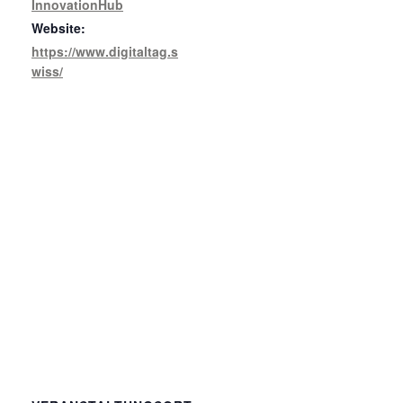
InnovationHub
Website:
https://www.digitaltag.s
wiss/