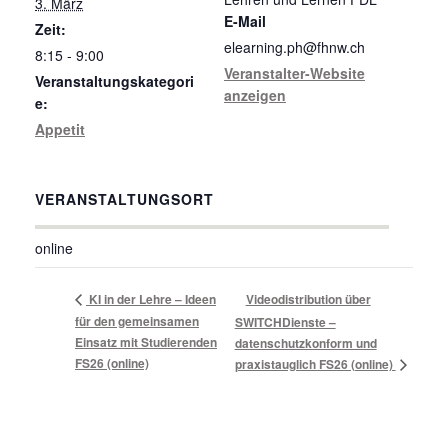
3. März
E-Mail
Zeit:
elearning.ph@fhnw.ch
8:15 - 9:00
Veranstalter-Website
Veranstaltungskategori
anzeigen
e:
Appetit
VERANSTALTUNGSORT
online
KI in der Lehre – Ideen
Videodistribution über
für den gemeinsamen
SWITCHDienste –
Einsatz mit Studierenden
datenschutzkonform und
FS26 (online)
praxistauglich FS26 (online)