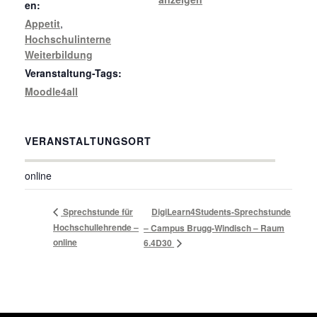
en:
Appetit
,
Hochschulinterne
Weiterbildung
Veranstaltung-Tags:
Moodle4all
VERANSTALTUNGSORT
online
Sprechstunde für
DigiLearn4Students-Sprechstunde
Hochschullehrende –
– Campus Brugg-Windisch – Raum
online
6.4D30