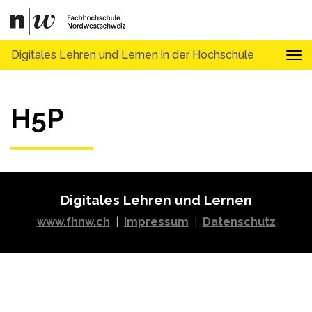
Digitales Lehren und Lernen in der Hochschule
Tog
H5P
Digitales Lehren und Lernen
www.fhnw.ch
|
Impressum
|
Datenschutz