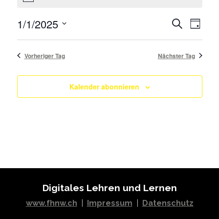
Veranstaltungen
for
Veran
1/1/2025
Suche
Tag
1.
Ansic
Wählen
Januar
Veransta
Sie
2025
Vorheriger Tag
Nächster Tag
Such-
das
und
Datum
Ansichten
Kalender abonnieren
aus.
Digitales Lehren und Lernen
www.fhnw.ch
|
Impressum
|
Datenschutz