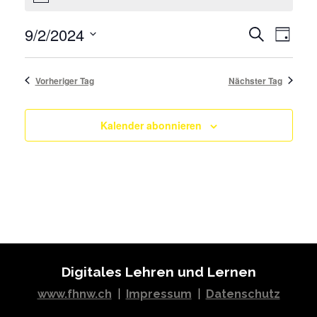
Veranstaltungen
for
Veran
9/2/2024
Suche
Tag
2.
Ansic
Wählen
September
Veransta
Sie
2024
Vorheriger Tag
Nächster Tag
Such-
das
und
Datum
Ansichten
Kalender abonnieren
aus.
Digitales Lehren und Lernen
www.fhnw.ch
|
Impressum
|
Datenschutz