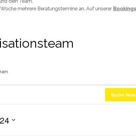
und dein Team.
ro Woche mehrere Beratungstermine an. Auf unserer
Bookings
isationsteam
team
Suche Vera
024