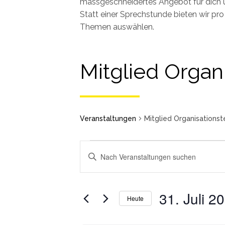
massgeschneidertes Angebot für dich 
Statt einer Sprechstunde bieten wir p
Themen auswählen.
Mitglied Organ
Veranstaltungen
Mitglied Organisations
Schlüsselwort
eingeben.
Veranstaltungen
Veranstaltungen
Suchen
for
Such-
Sie
31.
31. Juli 2
und
Heute
Juli
Veranstaltungen
Ansichtennavigation
Wählen
2024
nach