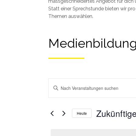
massgeschneidertes Angebot für dich 
Statt einer Sprechstunde bieten wir p
Themen auswählen.
Medienbildun
Schlüsselwort
eingeben.
Veranstaltungen
Suchen
Such-
Sie
Zukünftig
und
Heute
Veranstaltungen
Ansichtennavigation
Wählen
nach
Sie
Schlüsselwort.