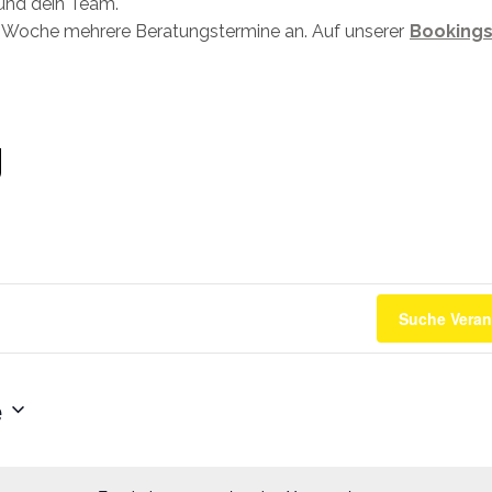
und dein Team.
ro Woche mehrere Beratungstermine an. Auf unserer
Bookings
g
Suche Veran
e