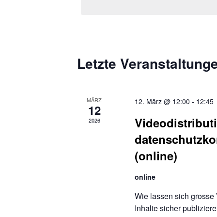
das
Datum
aus.
Letzte Veranstaltung
MÄRZ
12. März @ 12:00
-
12:45
12
Videodistribu
2026
datenschutzko
(online)
online
Wie lassen sich grosse 
Inhalte sicher publizie