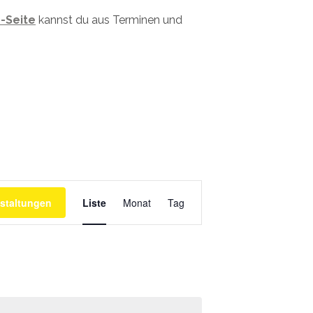
-Seite
kannst du aus Terminen und
Veranstaltung
Ansichtennavigation
staltungen
Liste
Monat
Tag